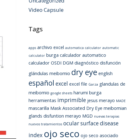
Uncategorized
Video Capsule
Tags
archivo excel
apps
automatica calculator
automatic
burga
calculador automatico
calculator
calculador OSDI
DGM
diagnóstico
disfunción
dry eye
glándulas meibomio
english
español
excel
excel file
glandulas de
Garza
meibomio
harumi burga
google sheets
imprimible
herramientas
jesus merayo
MADE
mascarilla
Mask Associated Dry Eye
meibomian
glands disfuntion
merayo
MGD
nuevas terapias
ocular surface disease
nuevos tratamientos
ojo seco
index
ojo seco asociado