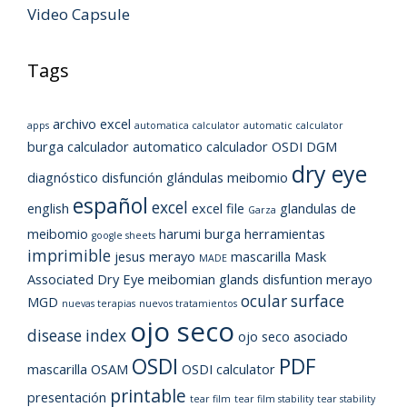
Video Capsule
Tags
archivo excel
apps
automatica calculator
automatic calculator
burga
calculador automatico
calculador OSDI
DGM
dry eye
diagnóstico
disfunción glándulas meibomio
español
excel
english
excel file
glandulas de
Garza
meibomio
harumi burga
herramientas
google sheets
imprimible
jesus merayo
mascarilla
Mask
MADE
Associated Dry Eye
meibomian glands disfuntion
merayo
ocular surface
MGD
nuevas terapias
nuevos tratamientos
ojo seco
disease index
ojo seco asociado
OSDI
PDF
mascarilla
OSAM
OSDI calculator
printable
presentación
tear film
tear film stability
tear stability