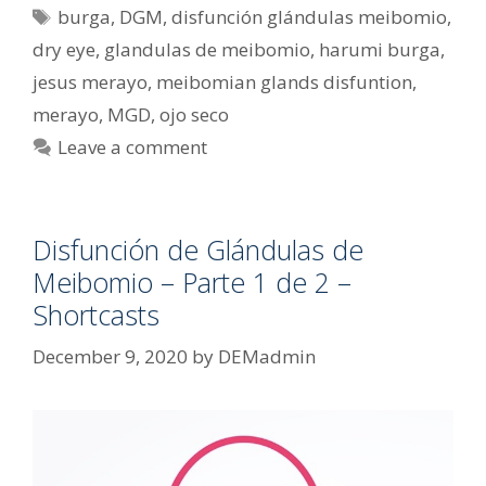
Tags
burga
,
DGM
,
disfunción glándulas meibomio
,
dry eye
,
glandulas de meibomio
,
harumi burga
,
jesus merayo
,
meibomian glands disfuntion
,
merayo
,
MGD
,
ojo seco
Leave a comment
Disfunción de Glándulas de
Meibomio – Parte 1 de 2 –
Shortcasts
December 9, 2020
by
DEMadmin