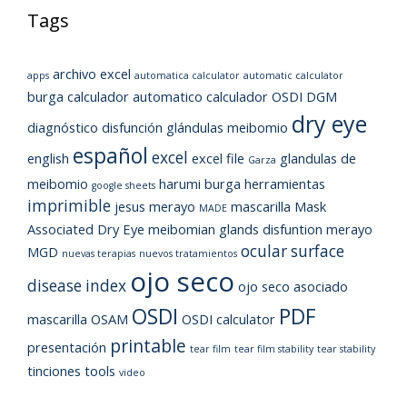
Tags
archivo excel
apps
automatica calculator
automatic calculator
burga
calculador automatico
calculador OSDI
DGM
dry eye
diagnóstico
disfunción glándulas meibomio
español
excel
english
excel file
glandulas de
Garza
meibomio
harumi burga
herramientas
google sheets
imprimible
jesus merayo
mascarilla
Mask
MADE
Associated Dry Eye
meibomian glands disfuntion
merayo
ocular surface
MGD
nuevas terapias
nuevos tratamientos
ojo seco
disease index
ojo seco asociado
OSDI
PDF
mascarilla
OSAM
OSDI calculator
printable
presentación
tear film
tear film stability
tear stability
tinciones
tools
video