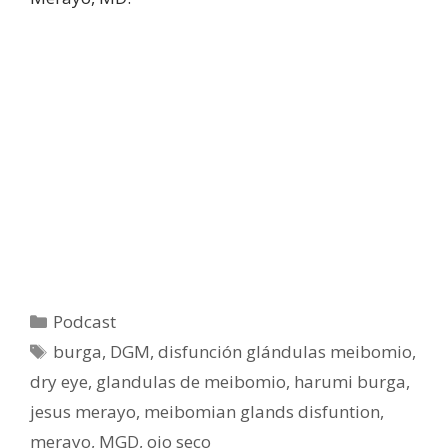
Categories
Podcast
Tags
burga
,
DGM
,
disfunción glándulas meibomio
,
dry eye
,
glandulas de meibomio
,
harumi burga
,
jesus merayo
,
meibomian glands disfuntion
,
merayo
,
MGD
,
ojo seco