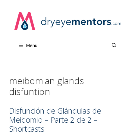
Skip
to
content
Menu
meibomian glands
disfuntion
Disfunción de Glándulas de
Meibomio – Parte 2 de 2 –
Shortcasts