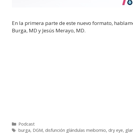
En la primera parte de este nuevo formato, habla
Burga, MD y Jesús Merayo, MD.
Categories
Podcast
Tags
burga
,
DGM
,
disfunción glándulas meibomio
,
dry eye
,
gla