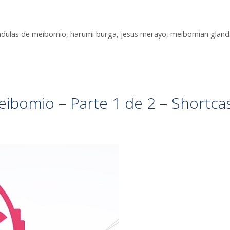
ndulas de meibomio
,
harumi burga
,
jesus merayo
,
meibomian gland
eibomio – Parte 1 de 2 – Shortca