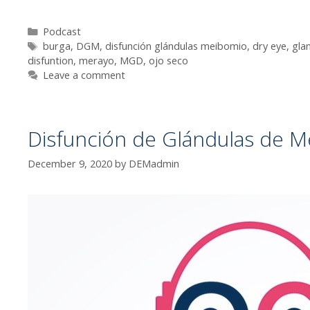
Categories
Podcast
Tags
burga
,
DGM
,
disfunción glándulas meibomio
,
dry eye
,
gla
disfuntion
,
merayo
,
MGD
,
ojo seco
Leave a comment
Disfunción de Glándulas de M
December 9, 2020
by
DEMadmin