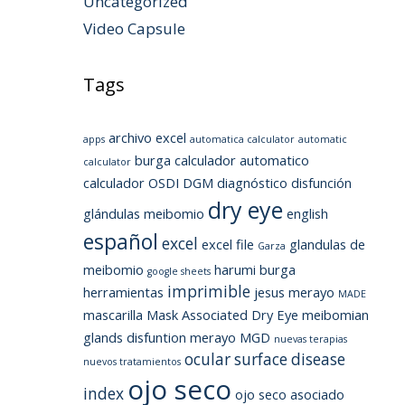
Uncategorized
Video Capsule
Tags
archivo excel
apps
automatica calculator
automatic
burga
calculador automatico
calculator
calculador OSDI
DGM
diagnóstico
disfunción
dry eye
glándulas meibomio
english
español
excel
excel file
glandulas de
Garza
meibomio
harumi burga
google sheets
imprimible
herramientas
jesus merayo
MADE
mascarilla
Mask Associated Dry Eye
meibomian
glands disfuntion
merayo
MGD
nuevas terapias
ocular surface disease
nuevos tratamientos
ojo seco
index
ojo seco asociado